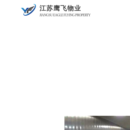
江苏鹰飞物业
JIANGSU EAGLE FLYING PROPERTY